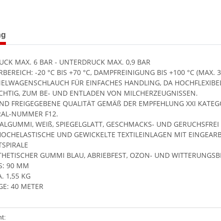
terkarten anzeigen
ng
CK MAX. 6 BAR - UNTERDRUCK MAX. 0,9 BAR
EREICH: -20 °C BIS +70 °C, DAMPFREINIGUNG BIS +100 °C (MAX. 
LWAGENSCHLAUCH FÜR EINFACHES HANDLING, DA HOCHFLEXIBE
CHTIG, ZUM BE- UND ENTLADEN VON MILCHERZEUGNISSEN.
ND FREIGEGEBENE QUALITÄT GEMÄß DER EMPFEHLUNG XXI KATEGO
RAL-NUMMER F12.
IALGUMMI, WEIß, SPIEGELGLATT, GESCHMACKS- UND GERUCHSFREI
OCHELASTISCHE UND GEWICKELTE TEXTILEINLAGEN MIT EINGEARB
SPIRALE
THETISCHER GUMMI BLAU, ABRIEBFEST, OZON- UND WITTERUNGSB
S: 90 MM
. 1,55 KG
E: 40 METER
enschaft
t: