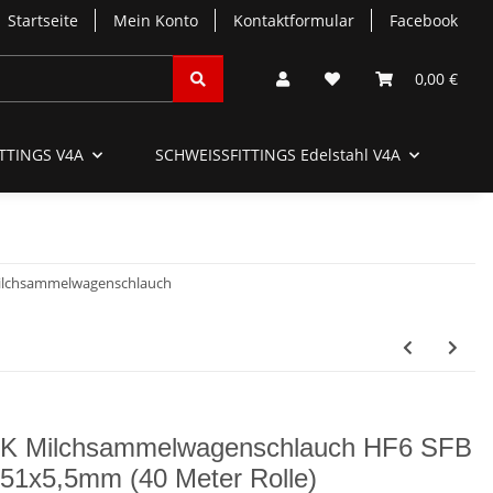
Startseite
Mein Konto
Kontaktformular
Facebook
0,00 €
TTINGS V4A
SCHWEISSFITTINGS Edelstahl V4A
SC
ilchsammelwagenschlauch
K Milchsammelwagenschlauch HF6 SFB
1x5,5mm (40 Meter Rolle)