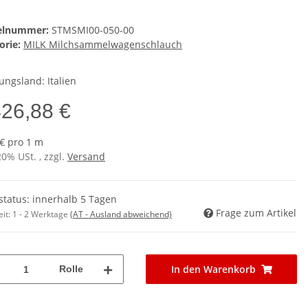
kelnummer:
STMSMI00-050-00
orie:
MILK Milchsammelwagenschlauch
ungsland: Italien
426,88 €
 € pro 1 m
20% USt. , zzgl.
Versand
rstatus: innerhalb 5 Tagen
Frage zum Artikel
eit:
1 - 2 Werktage
(AT - Ausland abweichend)
In den Warenkorb
Rolle