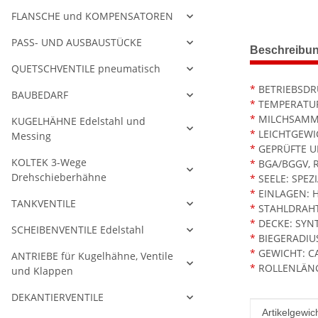
FLANSCHE und KOMPENSATOREN
PASS- UND AUSBAUSTÜCKE
weitere Regis
Beschreibu
QUETSCHVENTILE pneumatisch
*
BETRIEBSDRU
BAUBEDARF
*
TEMPERATURB
*
MILCHSAMME
KUGELHÄHNE Edelstahl und
*
LEICHTGEWI
Messing
*
GEPRÜFTE U
KOLTEK 3-Wege
*
BGA/BGGV, 
Drehschieberhähne
*
SEELE: SPEZ
*
EINLAGEN: H
TANKVENTILE
*
STAHLDRAHT
*
DECKE: SYN
SCHEIBENVENTILE Edelstahl
*
BIEGERADIU
*
GEWICHT: CA
ANTRIEBE für Kugelhähne, Ventile
*
ROLLENLÄNG
und Klappen
DEKANTIERVENTILE
Produkteig
Wert
Artikelgewich