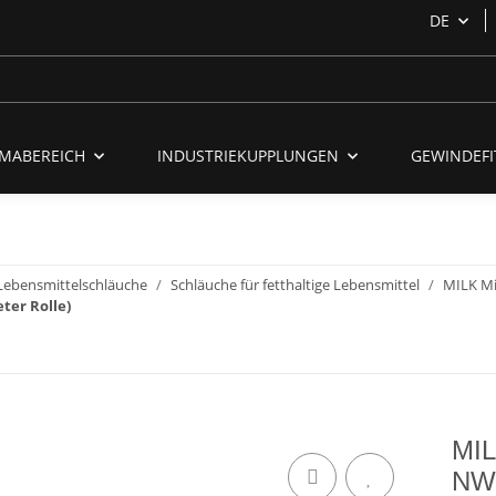
DE
MABEREICH
INDUSTRIEKUPPLUNGEN
GEWINDEFI
Lebensmittelschläuche
Schläuche für fetthaltige Lebensmittel
MILK M
er Rolle)
MIL
NW5