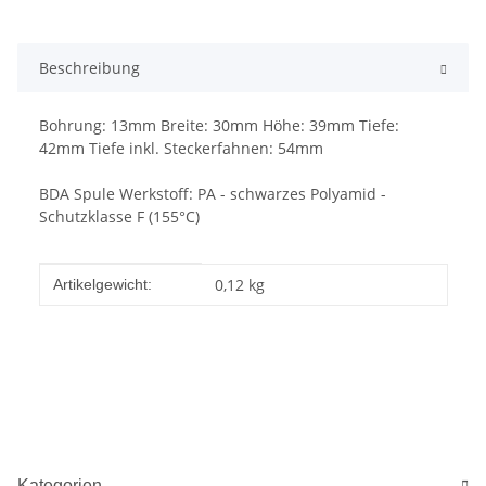
Beschreibung
Bohrung: 13mm Breite: 30mm Höhe: 39mm Tiefe:
42mm Tiefe inkl. Steckerfahnen: 54mm
BDA Spule Werkstoff: PA - schwarzes Polyamid -
Schutzklasse F (155°C)
Produkteigenschaft
Wert
0,12
kg
Artikelgewicht:
Kategorien