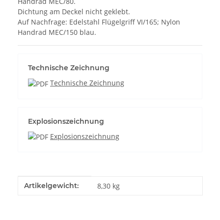
Handrad MEC/80.
Dichtung am Deckel nicht geklebt.
Auf Nachfrage: Edelstahl Flügelgriff VI/165; Nylon
Handrad MEC/150 blau.
Technische Zeichnung
Technische Zeichnung
Explosionszeichnung
Explosionszeichnung
Produkteigenschaft
Wert
Artikelgewicht:
8,30
kg