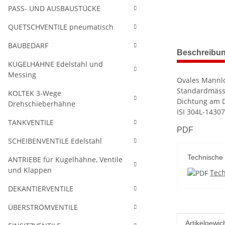
PASS- UND AUSBAUSTÜCKE
QUETSCHVENTILE pneumatisch
BAUBEDARF
weitere Regis
Beschreibu
KUGELHÄHNE Edelstahl und
Messing
Ovales Mannlo
Standardmässi
KOLTEK 3-Wege
Dichtung am D
Drehschieberhähne
ISI 304L-14307
TANKVENTILE
PDF
SCHEIBENVENTILE Edelstahl
Technische
ANTRIEBE für Kugelhähne, Ventile
und Klappen
Tec
DEKANTIERVENTILE
ÜBERSTRÖMVENTILE
Produkteig
Wert
Artikelgewich