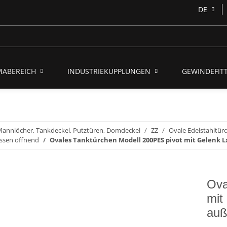
DE
MABEREICH
INDUSTRIEKUPPLUNGEN
GEWINDEFITT
annlöcher, Tankdeckel, Putztüren, Domdeckel
ZZ
Ovale Edelstahltür
ssen öffnend
Ovales Tanktürchen Modell 200PES pivot mit Gelenk 
Ova
mit
auß