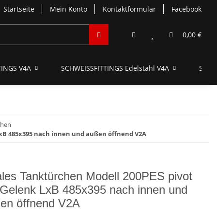
Startseite
Mein Konto
Kontaktformular
Facebook
0,00 €
INGS V4A
SCHWEISSFITTINGS Edelstahl V4A
SCHN
chen
LxB 485x395 nach innen und außen öffnend V2A
les Tanktürchen Modell 200PES pivot
 Gelenk LxB 485x395 nach innen und
en öffnend V2A