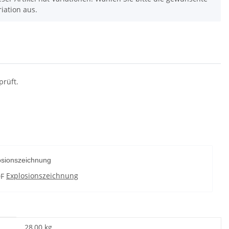
riation aus.
rüft.
osionszeichnung
Explosionszeichnung
28,00
kg