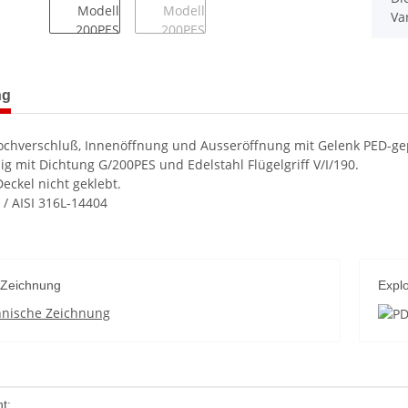
Va
terkarten anzeigen
ng
chverschluß, Innenöffnung und Ausseröffnung mit Gelenk PED-gep
g mit Dichtung G/200PES und Edelstahl Flügelgriff V/I/190.
eckel nicht geklebt.
 / AISI 316L-14404
 Zeichnung
Expl
hnische Zeichnung
enschaft
t: