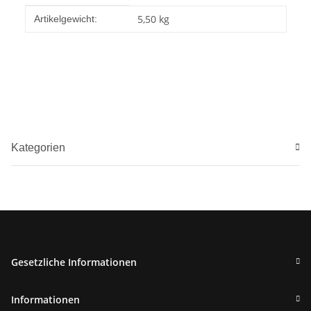
Produkteigenschaft
Wert
5,50
kg
Artikelgewicht:
Kategorien
Gesetzliche Informationen
Informationen