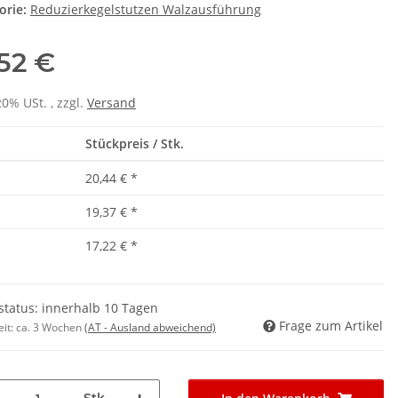
orie:
Reduzierkegelstutzen Walzausführung
,52 €
20% USt. , zzgl.
Versand
Stückpreis / Stk.
20,44 €
*
19,37 €
*
17,22 €
*
rstatus: innerhalb 10 Tagen
Frage zum Artikel
eit:
ca. 3 Wochen
(AT - Ausland abweichend)