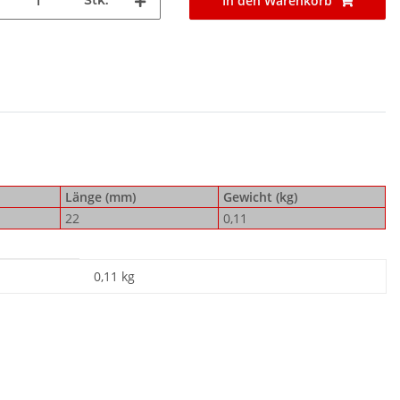
Stk.
In den Warenkorb
Länge (mm)
Gewicht (kg)
22
0,11
0,11
kg