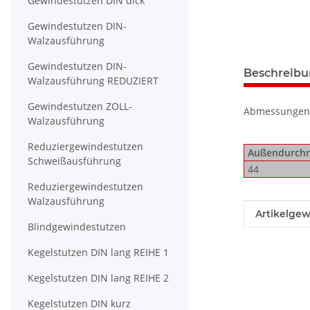
Gewindestutzen DIN dick
Gewindestutzen DIN-
Walzausführung
Gewindestutzen DIN-
weitere Regis
Beschreib
Walzausführung REDUZIERT
Gewindestutzen ZOLL-
Abmessungen
Walzausführung
Reduziergewindestutzen
Außendurchm
Schweißausführung
44
Reduziergewindestutzen
Walzausführung
Produkteig
Wert
Artikelgew
Blindgewindestutzen
Kegelstutzen DIN lang REIHE 1
Kegelstutzen DIN lang REIHE 2
Kegelstutzen DIN kurz