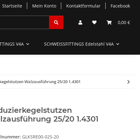
Startseite
Mein Konto
Kontaktformular
Facebook
0,00 €
TTINGS V4A
SCHWEISSFITTINGS Edelstahl V4A
SC
kegelstutzen Walzausführung 25/20 1.4301
duzierkegelstutzen
zausführung 25/20 1.4301
elnummer:
GLKSRE00-025-20