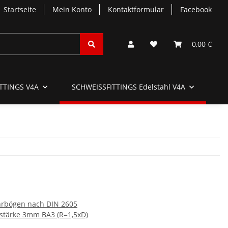
Startseite
Mein Konto
Kontaktformular
Facebook
0,00 €
TTINGS V4A
SCHWEISSFITTINGS Edelstahl V4A
SC