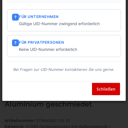
FÜR UNTERNEHMEN
?
Gültige UID-Nummer zwingend erforderlich
FÜR PRIVATPERSONEN
?
Keine UID-Nummer erforderlich
Bei Fragen zur UID-Nummer kontaktieren Sie uns gerne.
STORZ Festkupplung mit
Schließen
Außengewinde 4" Größe 110-A
Aluminium geschmiedet
Artikelnummer:
STFKAG00-110-10
Kategorie:
STORZ Festkupplungen mit Außengewinde /