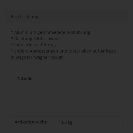
Beschreibung
*
Aluminium geschmiedete Ausführung
*
Dichtung NBR schwarz
*
Industrieausführung
*
andere Abmessungen und Materialien auf Anfrage
m.wagner@wagnerinox.at
Tabelle
Produkteigenschaft
Wert
Artikelgewicht:
1,02
kg