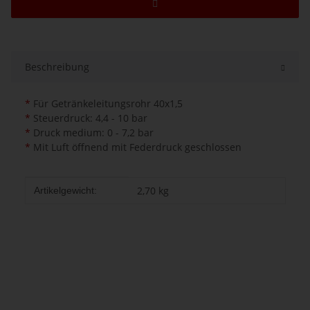
Beschreibung
*
Für Getränkeleitungsrohr 40x1,5
*
Steuerdruck: 4,4 - 10 bar
*
Druck medium: 0 - 7,2 bar
*
Mit Luft öffnend mit Federdruck geschlossen
Produkteigenschaft
Wert
2,70
kg
Artikelgewicht: