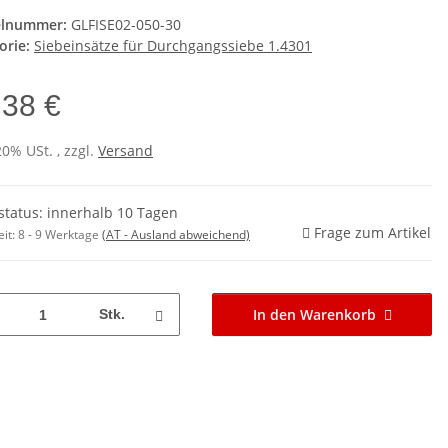
elnummer:
GLFISE02-050-30
orie:
Siebeinsätze für Durchgangssiebe 1.4301
,38 €
20% USt. , zzgl.
Versand
rstatus: innerhalb 10 Tagen
Frage zum Artikel
eit:
8 - 9 Werktage
(AT - Ausland abweichend)
In den Warenkorb
Stk.