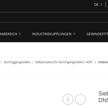
DE
MABEREICH
INDUSTRIEKUPPLUNGEN
GEWINDEFITT
Durchggangssiebe
Siebeinsätze für Durchgangssiebe 1.4301
Siebei
Sie
DN5