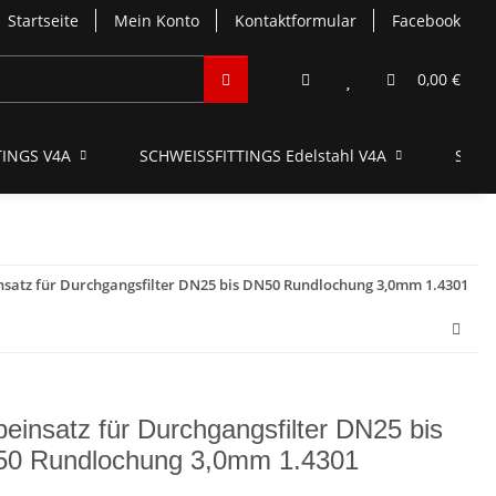
Startseite
Mein Konto
Kontaktformular
Facebook
0,00 €
INGS V4A
SCHWEISSFITTINGS Edelstahl V4A
SCHN
nsatz für Durchgangsfilter DN25 bis DN50 Rundlochung 3,0mm 1.4301
beinsatz für Durchgangsfilter DN25 bis
0 Rundlochung 3,0mm 1.4301