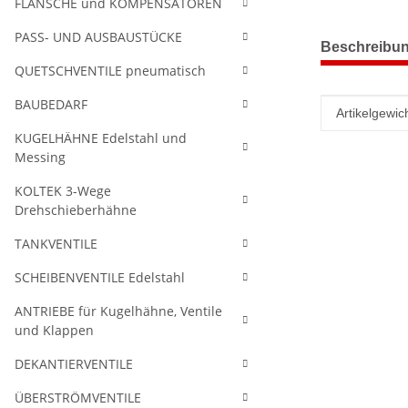
FLANSCHE und KOMPENSATOREN
PASS- UND AUSBAUSTÜCKE
weitere Regis
Beschreibu
QUETSCHVENTILE pneumatisch
BAUBEDARF
Produkteig
Wert
Artikelgewich
KUGELHÄHNE Edelstahl und
Messing
KOLTEK 3-Wege
Drehschieberhähne
TANKVENTILE
SCHEIBENVENTILE Edelstahl
ANTRIEBE für Kugelhähne, Ventile
und Klappen
DEKANTIERVENTILE
ÜBERSTRÖMVENTILE