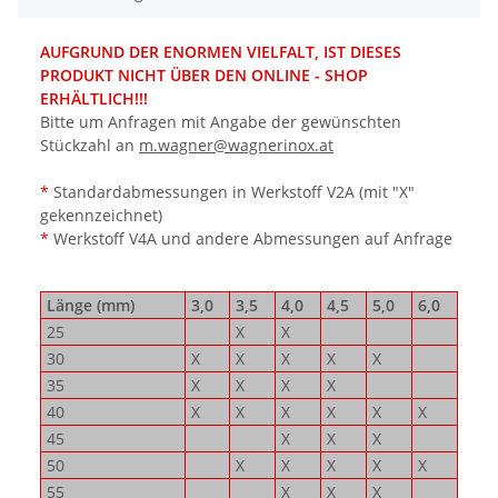
AUFGRUND DER ENORMEN VIELFALT, IST DIESES
PRODUKT NICHT ÜBER DEN ONLINE - SHOP
ERHÄLTLICH!!!
Bitte um Anfragen mit Angabe der gewünschten
Stückzahl an
m.wagner@wagnerinox.at
*
Standardabmessungen in Werkstoff V2A (mit "X"
gekennzeichnet)
*
Werkstoff V4A und andere Abmessungen auf Anfrage
Länge (mm)
3,0
3,5
4,0
4,5
5,0
6,0
25
X
X
30
X
X
X
X
X
35
X
X
X
X
40
X
X
X
X
X
X
45
X
X
X
50
X
X
X
X
X
55
X
X
X