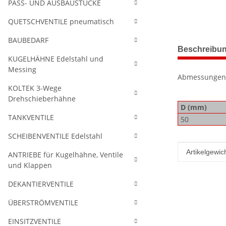
PASS- UND AUSBAUSTÜCKE
QUETSCHVENTILE pneumatisch
BAUBEDARF
weitere Regis
Beschreibu
KUGELHÄHNE Edelstahl und
Messing
Abmessungen
KOLTEK 3-Wege
Drehschieberhähne
D (mm)
TANKVENTILE
50
SCHEIBENVENTILE Edelstahl
Produkteig
Wert
Artikelgewich
ANTRIEBE für Kugelhähne, Ventile
und Klappen
DEKANTIERVENTILE
ÜBERSTRÖMVENTILE
EINSITZVENTILE