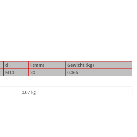
d
l (mm)
Gewicht (kg)
M10
30
0,066
0,07
kg