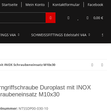
Startseite
Mein Konto
Kontaktformular
Facebook
0,00 €
INGS V4A
SCHWEISSFITTINGS Edelstahl V4A
SCHN
mit INOX Schraubeneinsatz M10x30
rngriffschraube Duroplast mit INOX
raubeneinsatz M10x30
kelnummer:
NTSSDP00-030-10