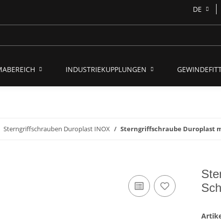
DE
MABEREICH
INDUSTRIEKUPPLUNGEN
GEWINDEFITT
Sterngriffschrauben Duroplast INOX
Sterngriffschraube Duroplast 
Ste
Sch
Arti