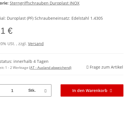
orie:
Sterngriffschrauben Duroplast INOX
ial: Duroplast (PF) Schraubeneinsatz: Edelstahl 1.4305
21 €
20% USt. , zzgl.
Versand
rstatus: innerhalb 4 Tagen
Frage zum Artikel
eit:
1 - 2 Werktage
(AT - Ausland abweichend)
In den Warenkorb
Stk.