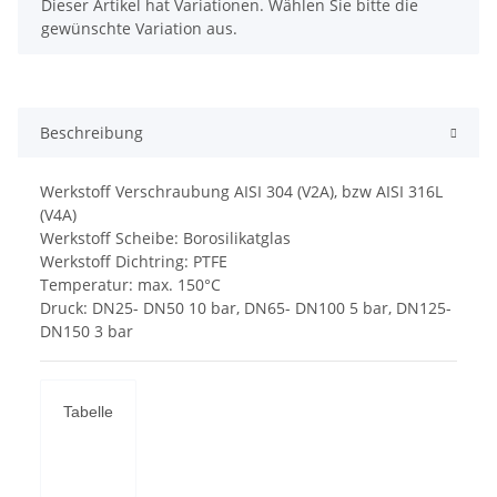
x
Dieser Artikel hat Variationen. Wählen Sie bitte die
gewünschte Variation aus.
Beschreibung
Werkstoff Verschraubung AISI 304 (V2A), bzw AISI 316L
(V4A)
Werkstoff Scheibe: Borosilikatglas
Werkstoff Dichtring: PTFE
Temperatur: max. 150°C
Druck: DN25- DN50 10 bar, DN65- DN100 5 bar, DN125-
DN150 3 bar
Tabelle