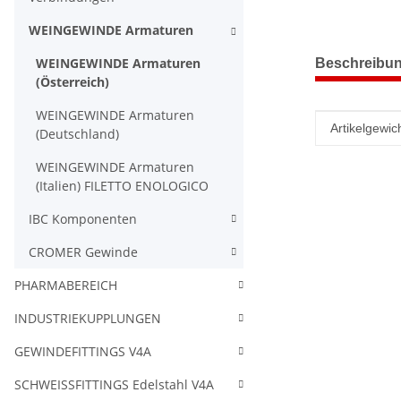
WEINGEWINDE Armaturen
weitere Regis
WEINGEWINDE Armaturen
Beschreibu
(Österreich)
WEINGEWINDE Armaturen
Produkteig
Wert
Artikelgewich
(Deutschland)
WEINGEWINDE Armaturen
(Italien) FILETTO ENOLOGICO
IBC Komponenten
CROMER Gewinde
PHARMABEREICH
INDUSTRIEKUPPLUNGEN
GEWINDEFITTINGS V4A
SCHWEISSFITTINGS Edelstahl V4A