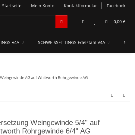
Startseite
Mein Konto
Kontaktformular
Facebook
0,00 €
INGS V4A
SCHWEISSFITTINGS Edelstahl V4A
SCHN
 Weingewinde AG auf Whitworth Rohrgewinde AG
rsetzung Weingewinde 5/4" auf
tworth Rohrgewinde 6/4" AG