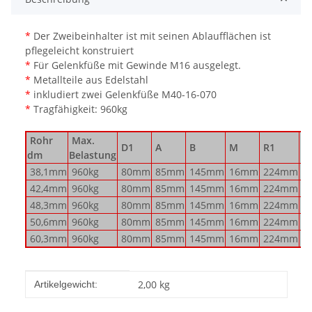
*
Der Zweibeinhalter ist mit seinen Ablaufflächen ist
pflegeleicht konstruiert
*
Für Gelenkfüße mit Gewinde M16 ausgelegt.
*
Metallteile aus Edelstahl
*
inkludiert zwei Gelenkfüße M40-16-070
*
Tragfähigkeit: 960kg
Rohr
Max.
D1
A
B
M
R1
R
dm
Belastung
38,1mm
960kg
80mm
85mm
145mm
16mm
224mm
2
42,4mm
960kg
80mm
85mm
145mm
16mm
224mm
2
48,3mm
960kg
80mm
85mm
145mm
16mm
224mm
2
50,6mm
960kg
80mm
85mm
145mm
16mm
224mm
2
60,3mm
960kg
80mm
85mm
145mm
16mm
224mm
2
Produkteigenschaft
Wert
2,00
kg
Artikelgewicht: