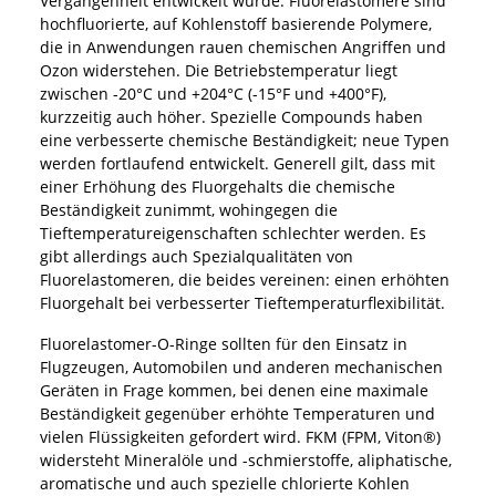
Vergangenheit entwickelt wurde. Fluorelastomere sind
hochfluorierte, auf Kohlenstoff basierende Polymere,
die in Anwendungen rauen chemischen Angriffen und
Ozon widerstehen. Die Betriebstemperatur liegt
zwischen -20°C und +204°C (-15°F und +400°F),
kurzzeitig auch höher. Spezielle Compounds haben
eine verbesserte chemische Beständigkeit; neue Typen
werden fortlaufend entwickelt. Generell gilt, dass mit
einer Erhöhung des Fluorgehalts die chemische
Beständigkeit zunimmt, wohingegen die
Tieftemperatureigenschaften schlechter werden. Es
gibt allerdings auch Spezialqualitäten von
Fluorelastomeren, die beides vereinen: einen erhöhten
Fluorgehalt bei verbesserter Tieftemperaturflexibilität.
Fluorelastomer-O-Ringe sollten für den Einsatz in
Flugzeugen, Automobilen und anderen mechanischen
Geräten in Frage kommen, bei denen eine maximale
Beständigkeit gegenüber erhöhte Temperaturen und
vielen Flüssigkeiten gefordert wird. FKM (FPM, Viton®)
widersteht Mineralöle und -schmierstoffe, aliphatische,
aromatische und auch spezielle chlorierte Kohlen