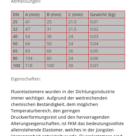
Abmessungen:
DN
A (mm)
B (mm)
C (mm)
Gewicht (kg)
25
41
25
21,5
0,01
32
47
31
21,5
0,02
40
54
38
24
0,03
50
66
50
24
0,04
65
83
66
26
0,05
80
104
80
24
0,06
100
118
100
30
0,07
Eigenschaften:
Fluorelastomere wurden in der Dichtungsindustrie
immer wichtiger. Aufgrund der weitreichenden
chemischen Beständigkeit, dem möglichen
Temperaturbereich, den geringen
Druckverformungsrest und den hervorragenden
Alterungseigenschaften, ist FKM das bedeutungsvollste
alleinstehende Elastomer, welches in der jüngsten